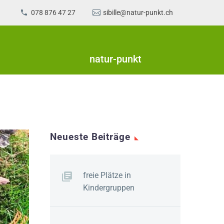
078 876 47 27
sibille@natur-punkt.ch
natur-punkt
Neueste Beiträge
freie Plätze in
Kindergruppen